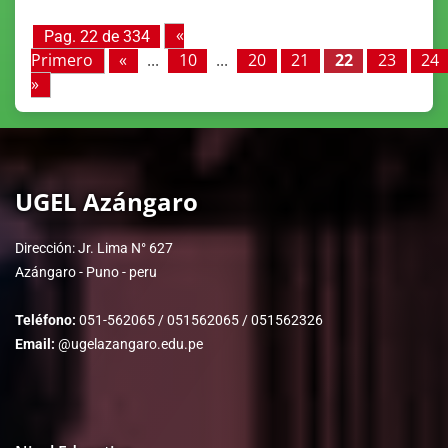
«
Pag. 22 de 334
Primero
«
...
10
...
20
21
22
23
24
»
UGEL Azángaro
Dirección: Jr. Lima N° 627
Azángaro - Puno - peru
Teléfono:
051-562065 / 051562065 / 051562326
Email:
@ugelazangaro.edu.pe