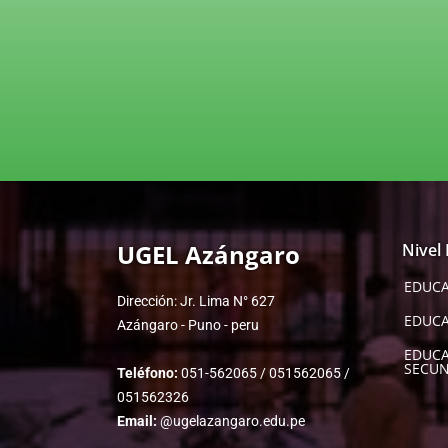
UGEL Azángaro
Nivel
EDUCA
Dirección: Jr. Lima N° 627
EDUCA
Azángaro - Puno - peru
EDUC
SECUN
Teléfono:
051-562065 / 051562065 /
051562326
Email:
@ugelazangaro.edu.pe