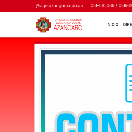
@ugelazangaro.edu.pe
051-562065 / 05156
INICIO
DIR