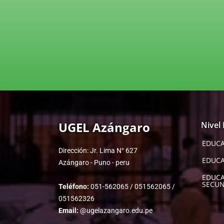
UGEL Azángaro
Nivel
EDUCA
Dirección: Jr. Lima N° 627
EDUCA
Azángaro - Puno - peru
EDUC
SECUN
Teléfono:
051-562065 / 051562065 /
051562326
Email:
@ugelazangaro.edu.pe