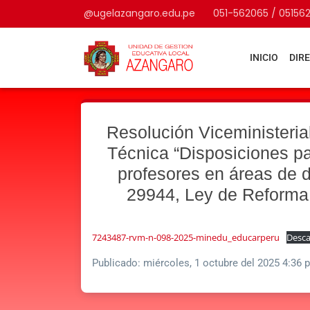
@ugelazangaro.edu.pe
051-562065 / 05156
INICIO
DIR
Resolución Viceminister
Técnica “Disposiciones pa
profesores en áreas de 
29944, Ley de Reforma 
7243487-rvm-n-098-2025-minedu_educarperu
Desca
Publicado:
miércoles, 1 octubre del 2025 4:36 