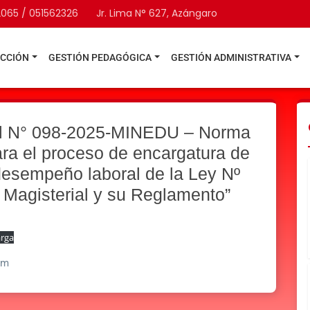
2065 / 051562326
Jr. Lima N° 627, Azángaro
ECCIÓN
GESTIÓN PEDAGÓGICA
GESTIÓN ADMINISTRATIVA
ial N° 098-2025-MINEDU – Norma
ra el proceso de encargatura de
desempeño laboral de la Ley Nº
Magisterial y su Reglamento”
rga
pm