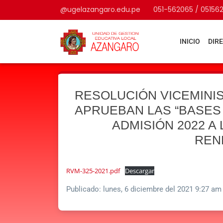
@ugelazangaro.edu.pe
051-562065 / 05156
INICIO
DIR
RESOLUCIÓN VICEMINIST
APRUEBAN LAS “BASES
ADMISIÓN 2022 A
REN
RVM-325-2021.pdf
Descargar
Publicado:
lunes, 6 diciembre del 2021 9:27 am