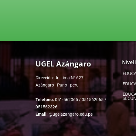
UGEL Azángaro
Nivel
EDUCA
Dirección: Jr. Lima N° 627
EDUCA
Azángaro - Puno - peru
EDUC
SECUN
Teléfono:
051-562065 / 051562065 /
051562326
Email:
@ugelazangaro.edu.pe